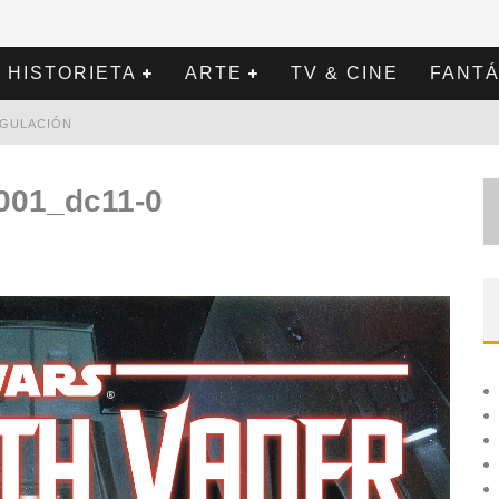
HISTORIETA
ARTE
TV & CINE
FANTÁ
REGULACIÓN
001_dc11-0