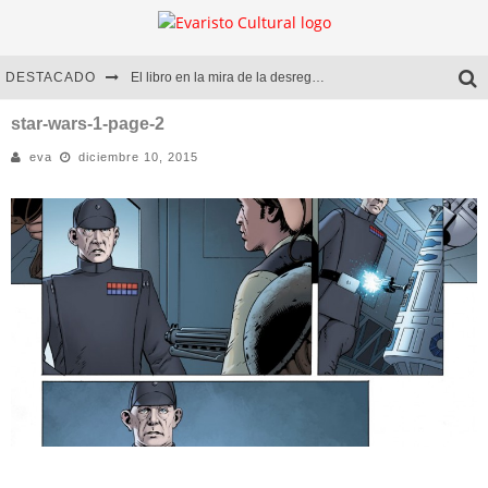
DESTACADO
El libro en la mira de la desregulación
Marcelo Rubio | El llovedor
star-wars-1-page-2
eva
diciembre 10, 2015
Diego Meret | Hotel Acapulco
Alejandra Correa | La nieve