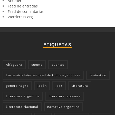
Acceder
Feed de entradas
Feed de comentarios
WordPress.org
ETIQUETAS
Alfaguara
cuento
cuentos
Encuentro Internacional de Cultura Japonesa
fantástico
género negro
Japón
Jazz
Literatura
Literatura argentina
literatura japonesa
Literatura Nacional
narrativa argentina