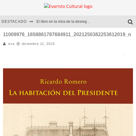
DESTACADO
El libro en la mira de la desregulación
Marcelo Rubio | El llovedor
11009976_1658861787684911_2021250382253612019_n
eva
diciembre 11, 2015
Diego Meret | Hotel Acapulco
Alejandra Correa | La nieve