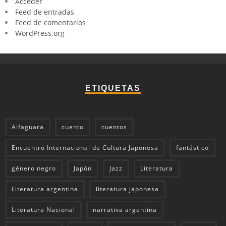
Acceder
Feed de entradas
Feed de comentarios
WordPress.org
ETIQUETAS
Alfaguara
cuento
cuentos
Encuentro Internacional de Cultura Japonesa
fantástico
género negro
Japón
Jazz
Literatura
Literatura argentina
literatura japonesa
Literatura Nacional
narrativa argentina