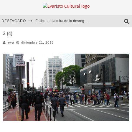
DESTACADO
El libro en la mira de la desregulación
Marcelo Rubio | El llovedor
2 (4)
eva
diciembre 21, 2015
Diego Meret | Hotel Acapulco
Alejandra Correa | La nieve