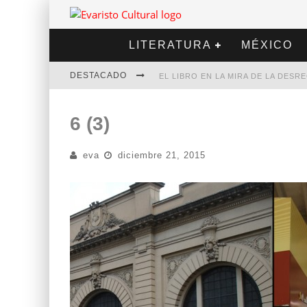
LITERATURA
MÉXICO
DESTACADO
EL LIBRO EN LA MIRA DE LA DES
MARCELO RUBIO | EL LLOVEDOR
6 (3)
DIEGO MERET | HOTEL ACAPULCO
eva
diciembre 21, 2015
ALEJANDRA CORREA | LA NIEVE