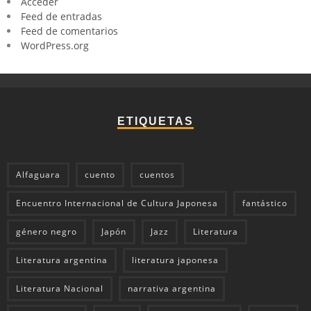
Acceder
Feed de entradas
Feed de comentarios
WordPress.org
ETIQUETAS
Alfaguara
cuento
cuentos
Encuentro Internacional de Cultura Japonesa
fantástico
género negro
Japón
Jazz
Literatura
Literatura argentina
literatura japonesa
Literatura Nacional
narrativa argentina