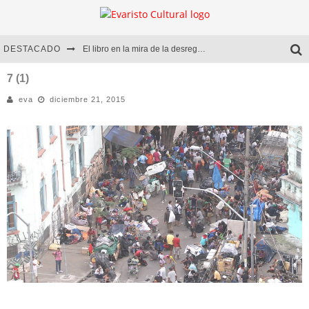
DESTACADO
El libro en la mira de la desregulación
Marcelo Rubio | El llovedor
7 (1)
eva
diciembre 21, 2015
Diego Meret | Hotel Acapulco
Alejandra Correa | La nieve