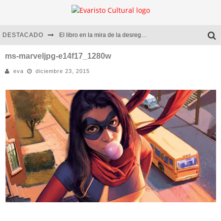
DESTACADO
El libro en la mira de la desregulación
Marcelo Rubio | El llovedor
ms-marveljpg-e14f17_1280w
eva
diciembre 23, 2015
Diego Meret | Hotel Acapulco
Alejandra Correa | La nieve