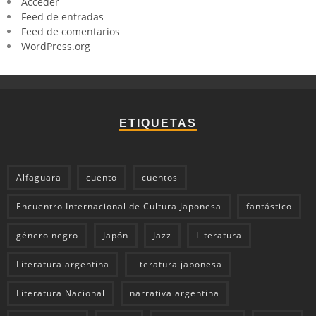
Acceder
Feed de entradas
Feed de comentarios
WordPress.org
ETIQUETAS
Alfaguara
cuento
cuentos
Encuentro Internacional de Cultura Japonesa
fantástico
género negro
Japón
Jazz
Literatura
Literatura argentina
literatura japonesa
Literatura Nacional
narrativa argentina