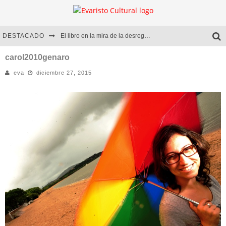
DESTACADO
El libro en la mira de la desregulación
Marcelo Rubio | El llovedor
carol2010genaro
eva
diciembre 27, 2015
Diego Meret | Hotel Acapulco
Alejandra Correa | La nieve