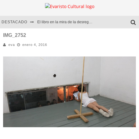
DESTACADO
El libro en la mira de la desregulación
Marcelo Rubio | El llovedor
IMG_2752
eva
enero 4, 2016
Diego Meret | Hotel Acapulco
Alejandra Correa | La nieve