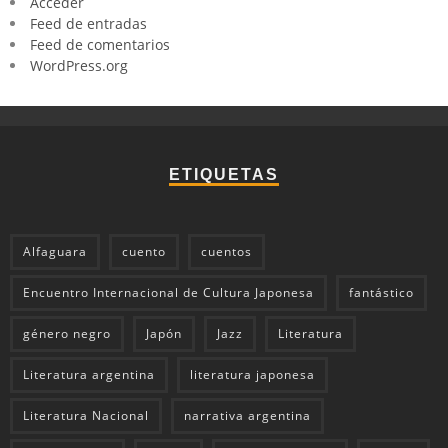
Acceder
Feed de entradas
Feed de comentarios
WordPress.org
ETIQUETAS
Alfaguara
cuento
cuentos
Encuentro Internacional de Cultura Japonesa
fantástico
género negro
Japón
Jazz
Literatura
Literatura argentina
literatura japonesa
Literatura Nacional
narrativa argentina