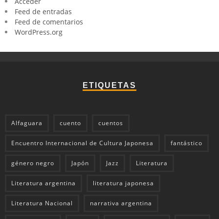
Acceder
Feed de entradas
Feed de comentarios
WordPress.org
ETIQUETAS
Alfaguara
cuento
cuentos
Encuentro Internacional de Cultura Japonesa
fantástico
género negro
Japón
Jazz
Literatura
Literatura argentina
literatura japonesa
Literatura Nacional
narrativa argentina