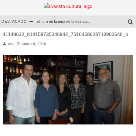
DESTACADO
El libro en la mira de la desregulación
Marcelo Rubio | El llovedor
11149622_814158735346942_7516458628713963640_o
eva
enero 6, 2016
Diego Meret | Hotel Acapulco
Alejandra Correa | La nieve