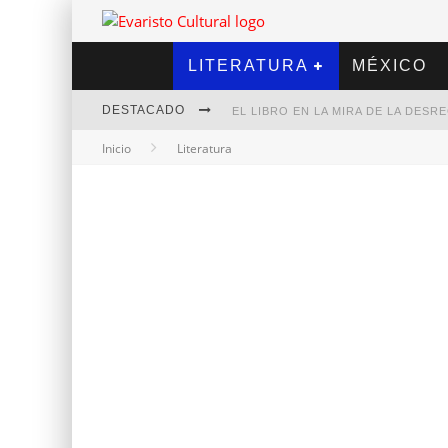
LITERATURA
MÉXICO
DESTACADO
EL LIBRO EN LA MIRA DE LA DES
Inicio
Literatura
MARCELO RUBIO | EL LLOVEDOR
DIEGO MERET | HOTEL ACAPULCO
ALEJANDRA CORREA | LA NIEVE