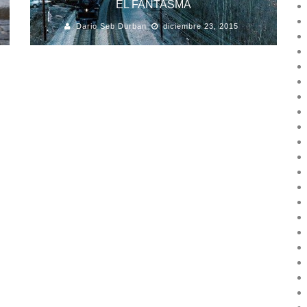
EL FANTASMA
Dario Seb Durban
diciembre 23, 2015