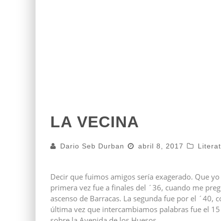
LA VECINA
Dario Seb Durban
abril 8, 2017
Litera
Decir que fuimos amigos sería exagerado. Que yo 
primera vez fue a finales del ´36, cuando me preg
ascenso de Barracas. La segunda fue por el ´40, co
última vez que intercambiamos palabras fue el 15 
sobre la Avenida de los Huesos.