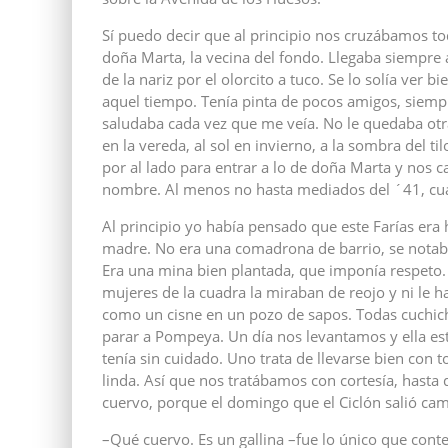
Sí puedo decir que al principio nos cruzábamos to
doña Marta, la vecina del fondo. Llegaba siempre 
de la nariz por el olorcito a tuco. Se lo solía v
aquel tiempo. Tenía pinta de pocos amigos, siem
saludaba cada vez que me veía. No le quedaba ot
en la vereda, al sol en invierno, a la sombra del ti
por al lado para entrar a lo de doña Marta y nos
nombre. Al menos no hasta mediados del ´41, cuan
Al principio yo había pensado que este Farías era
madre. No era una comadrona de barrio, se notaba
Era una mina bien plantada, que imponía respeto.
mujeres de la cuadra la miraban de reojo y ni le 
como un cisne en un pozo de sapos. Todas cuchic
parar a Pompeya. Un día nos levantamos y ella est
tenía sin cuidado. Uno trata de llevarse bien co
linda. Así que nos tratábamos con cortesía, hasta q
cuervo, porque el domingo que el Ciclón salió ca
–Qué cuervo. Es un gallina –fue lo único que cont