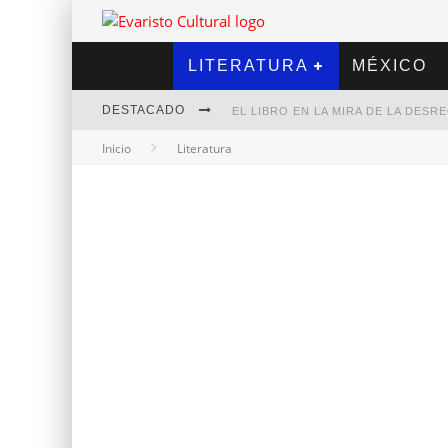
LITERATURA
MÉXICO
DESTACADO
EL LIBRO EN LA MIRA DE LA DES
Inicio
Literatura
MARCELO RUBIO | EL LLOVEDOR
DIEGO MERET | HOTEL ACAPULCO
ALEJANDRA CORREA | LA NIEVE