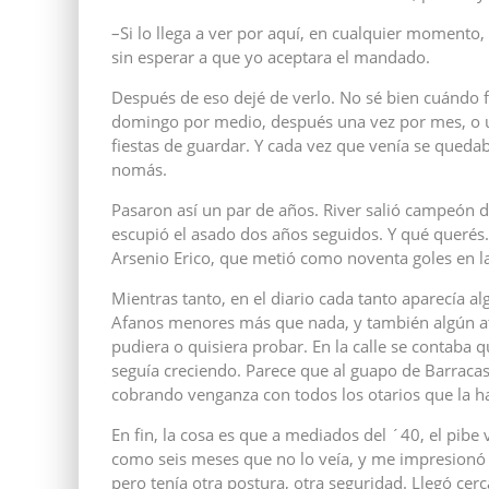
–Si lo llega a ver por aquí, en cualquier momento
sin esperar a que yo aceptara el mandado.
Después de eso dejé de verlo. No sé bien cuándo f
domingo por medio, después una vez por mes, o un
fiestas de guardar. Y cada vez que venía se queda
nomás.
Pasaron así un par de años. River salió campeón 
escupió el asado dos años seguidos. Y qué querés.
Arsenio Erico, que metió como noventa goles en l
Mientras tanto, en el diario cada tanto aparecía 
Afanos menores más que nada, y también algún atr
pudiera o quisiera probar. En la calle se contaba
seguía creciendo. Parece que al guapo de Barraca
cobrando venganza con todos los otarios que la
En fin, la cosa es que a mediados del ´40, el pibe v
como seis meses que no lo veía, y me impresionó 
pero tenía otra postura, otra seguridad. Llegó ce