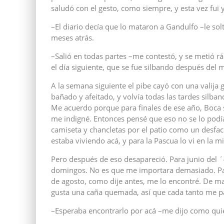
saludó con el gesto, como siempre, y esta vez fui y
–El diario decía que lo mataron a Gandulfo –le solté
meses atrás.
–Salió en todas partes –me contestó, y se metió rá
el día siguiente, que se fue silbando después del 
A la semana siguiente el pibe cayó con una valija 
bañado y afeitado, y volvía todas las tardes silb
Me acuerdo porque para finales de ese año, Boca sa
me indigné. Entonces pensé que eso no se lo podí
camiseta y chancletas por el patio como un desfac
estaba viviendo acá, y para la Pascua lo vi en la 
Pero después de eso desapareció. Para junio del ´4
domingos. No es que me importara demasiado. Pa
de agosto, como dije antes, me lo encontré. De m
gusta una caña quemada, así que cada tanto me p
–Esperaba encontrarlo por acá –me dijo como quie