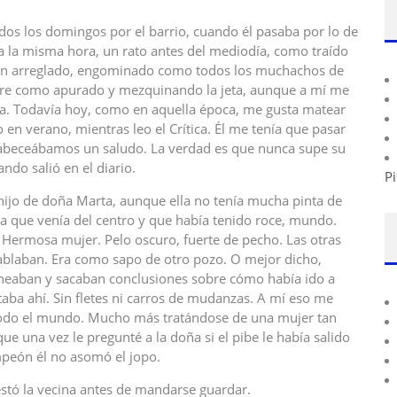
dos los domingos por el barrio, cuando él pasaba por lo de
a la misma hora, un rato antes del mediodía, como traído
er bien arreglado, engominado como todos los muchachos de
pre como apurado y mezquinando la jeta, aunque a mí me
ra. Todavía hoy, como en aquella época, me gusta matear
lo en verano, mientras leo el Crítica. Él me tenía que pasar
 cabeceábamos un saludo. La verdad es que nunca supe su
do salió en el diario.
Pi
 hijo de doña Marta, aunque ella no tenía mucha pinta de
 que venía del centro y que había tenido roce, mundo.
 Hermosa mujer. Pelo oscuro, fuerte de pecho. Las otras
hablaban. Era como sapo de otro pozo. O mejor dicho,
heaban y sacaban conclusiones sobre cómo había ido a
aba ahí. Sin fletes ni carros de mudanzas. A mí eso me
n todo el mundo. Mucho más tratándose de una mujer tan
ue una vez le pregunté a la doña si el pibe le había salido
mpeón él no asomó el jopo.
estó la vecina antes de mandarse guardar.