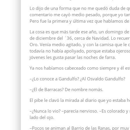
Lo dijo de una forma que no me quedó duda de que
comentario me cayó medio pesado, porque yo tambié
Pero fue la primera y última vez que hablamos de 
La cosa es que más tarde ese año, un domingo de 
de diciembre del ´36, cerca de Navidad. Lo recue
Oro. Venía medio agitado, y con la camisa que le 
todavía no había apoliyado, porque estaba ojeroso 
jóvenes les gusta pasar las noches de farra.
Ya nos habíamos cabeceado como siempre y él est
–¿Lo conoce a Gandulfo? ¿Al Osvaldo Gandulfo?
–¿El de Barracas? De nombre nomás.
El pibe le clavó la mirada al diario que yo estaba 
–¿Nunca lo vio? –parecía nervioso. –Es colorado y m
lado del ojo.
–Pocos se animan al Barrio de las Ranas, por muy