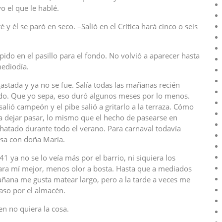
o el que le hablé.
 y él se paró en seco. –Salió en el Crítica hará cinco o seis
pido en el pasillo para el fondo. No volvió a aparecer hasta
mediodía.
gastada y ya no se fue. Salía todas las mañanas recién
ando. Que yo sepa, eso duró algunos meses por lo menos.
lió campeón y el pibe salió a gritarlo a la terraza. Cómo
a dejar pasar, lo mismo que el hecho de pasearse en
hatado durante todo el verano. Para carnaval todavía
misa con doña María.
1 ya no se lo veía más por el barrio, ni siquiera los
ra mí mejor, menos olor a bosta. Hasta que a mediados
añana me gusta matear largo, pero a la tarde a veces me
aso por el almacén.
n no quiera la cosa.