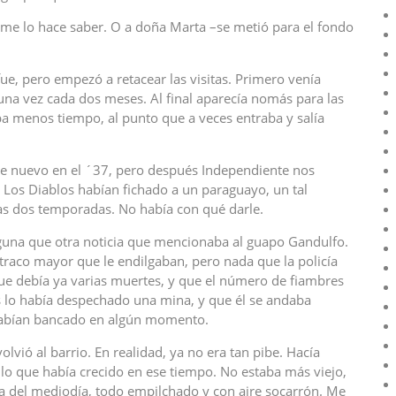
, me lo hace saber. O a doña Marta –se metió para el fondo
ue, pero empezó a retacear las visitas. Primero venía
a vez cada dos meses. Al final aparecía nomás para las
ba menos tiempo, al punto que a veces entraba y salía
de nuevo en el ´37, pero después Independiente nos
 Los Diablos habían fichado a un paraguayo, un tal
as dos temporadas. No había con qué darle.
alguna que otra noticia que mencionaba al guapo Gandulfo.
aco mayor que le endilgaban, pero nada que la policía
 que debía ya varias muertes, y que el número de fiambres
s lo había despechado una mina, y que él se andaba
 habían bancado en algún momento.
olvió al barrio. En realidad, ya no era tan pibe. Hacía
lo que había crecido en ese tiempo. No estaba más viejo,
rca del mediodía, todo empilchado y con aire socarrón. Me