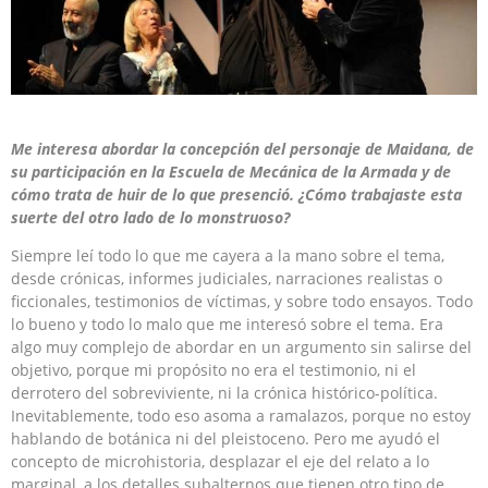
Me interesa abordar la concepción del personaje de Maidana, de
su participación en la Escuela de Mecánica de la Armada y de
cómo trata de huir de lo que presenció. ¿Cómo trabajaste esta
suerte del otro lado de lo monstruoso?
Siempre leí todo lo que me cayera a la mano sobre el tema,
desde crónicas, informes judiciales, narraciones realistas o
ficcionales, testimonios de víctimas, y sobre todo ensayos. Todo
lo bueno y todo lo malo que me interesó sobre el tema. Era
algo muy complejo de abordar en un argumento sin salirse del
objetivo, porque mi propósito no era el testimonio, ni el
derrotero del sobreviviente, ni la crónica histórico-política.
Inevitablemente, todo eso asoma a ramalazos, porque no estoy
hablando de botánica ni del pleistoceno. Pero me ayudó el
concepto de microhistoria, desplazar el eje del relato a lo
marginal, a los detalles subalternos que tienen otro tipo de