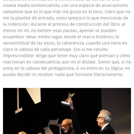
novela medio existencialista, con una especie de anacronismo
camusiano
que es lo que más me gusta en el tono. Claro que no
me lo planteé de entrada, como tampoco lo que mencionás de
la redención: durante el proceso de construcción del libro, al
menos en mí, no existen esas pautas; apenas se pueden
ensamblar ideas medio vagas desde el marco histórico, la
verosimilitud de las voces, la coherencia, cuando uno tiene en
claro la cabeza de cada personaje. Eso sí me resulta
imprescindible: tengo que tener muy claro qué piensan y cómo
reaccionan en consecuencia, aún en el dislate. Siento que, si no
estoy en la cabeza del protagonista, si no entro en su lógica, no
puedo decidir ni resolver nada que funcione literariamente.