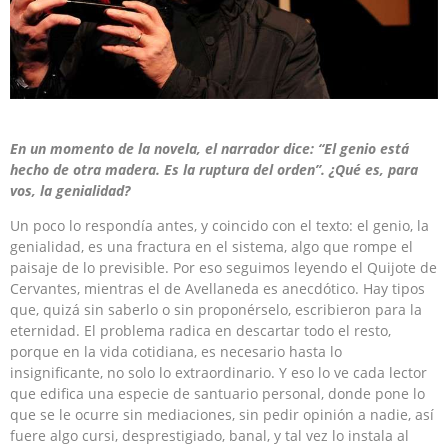
En un momento de la novela, el narrador dice: “El genio está
hecho de otra madera. Es la ruptura del orden”. ¿Qué es, para
vos, la genialidad?
Un poco lo respondía antes, y coincido con el texto: el genio, la
genialidad, es una fractura en el sistema, algo que rompe el
paisaje de lo previsible. Por eso seguimos leyendo el Quijote de
Cervantes, mientras el de Avellaneda es anecdótico. Hay tipos
que, quizá sin saberlo o sin proponérselo, escribieron para la
eternidad. El problema radica en descartar todo el resto,
porque en la vida cotidiana, es necesario hasta lo
insignificante, no solo lo extraordinario. Y eso lo ve cada lector
que edifica una especie de santuario personal, donde pone lo
que se le ocurre sin mediaciones, sin pedir opinión a nadie, así
fuere algo cursi, desprestigiado, banal, y tal vez lo instala al