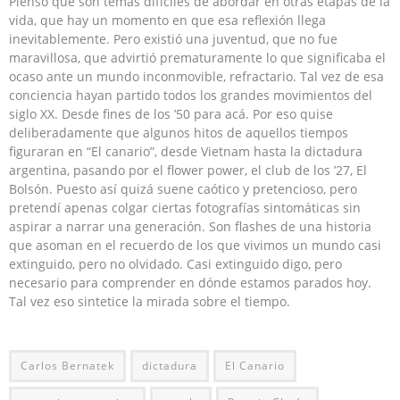
Pienso que son temas difíciles de abordar en otras etapas de la
vida, que hay un momento en que esa reflexión llega
inevitablemente. Pero existió una juventud, que no fue
maravillosa, que advirtió prematuramente lo que significaba el
ocaso ante un mundo inconmovible, refractario. Tal vez de esa
conciencia hayan partido todos los grandes movimientos del
siglo XX. Desde fines de los ’50 para acá. Por eso quise
deliberadamente que algunos hitos de aquellos tiempos
figuraran en “El canario”, desde Vietnam hasta la dictadura
argentina, pasando por el flower power, el club de los ’27, El
Bolsón. Puesto así quizá suene caótico y pretencioso, pero
pretendí apenas colgar ciertas fotografías sintomáticas sin
aspirar a narrar una generación. Son flashes de una historia
que asoman en el recuerdo de los que vivimos un mundo casi
extinguido, pero no olvidado. Casi extinguido digo, pero
necesario para comprender en dónde estamos parados hoy.
Tal vez eso sintetice la mirada sobre el tiempo.
Carlos Bernatek
dictadura
El Canario