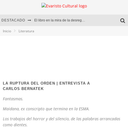
DESTACADO
El libro en la mira de la desregulación
Inicio
Literatura
Marcelo Rubio | El llovedor
Diego Meret | Hotel Acapulco
Alejandra Correa | La nieve
LA RUPTURA DEL ORDEN | ENTREVISTA A
CARLOS BERNATEK
Fantasmas.
Maidana, ex conscripto que termina en la ESMA.
Los trabajos del horror y del silencio, de las palabras arrancadas
como dientes.