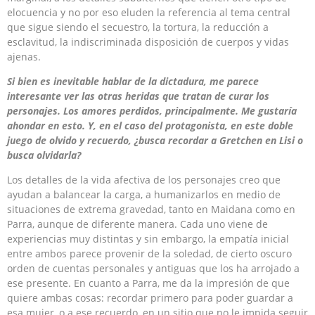
elocuencia y no por eso eluden la referencia al tema central
que sigue siendo el secuestro, la tortura, la reducción a
esclavitud, la indiscriminada disposición de cuerpos y vidas
ajenas.
Si bien es inevitable hablar de la dictadura, me parece
interesante ver las otras heridas que tratan de curar los
personajes. Los amores perdidos, principalmente. Me gustaría
ahondar en esto. Y, en el caso del protagonista, en este doble
juego de olvido y recuerdo, ¿busca recordar a Gretchen en Lisi o
busca olvidarla?
Los detalles de la vida afectiva de los personajes creo que
ayudan a balancear la carga, a humanizarlos en medio de
situaciones de extrema gravedad, tanto en Maidana como en
Parra, aunque de diferente manera. Cada uno viene de
experiencias muy distintas y sin embargo, la empatía inicial
entre ambos parece provenir de la soledad, de cierto oscuro
orden de cuentas personales y antiguas que los ha arrojado a
ese presente. En cuanto a Parra, me da la impresión de que
quiere ambas cosas: recordar primero para poder guardar a
esa mujer, o a ese recuerdo, en un sitio que no le impida seguir