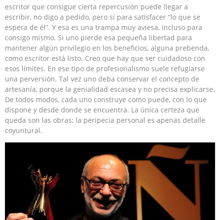
escritor que consigue cierta repercusión puede llegar a
escribir, no digo a pedido, pero sí para satisfacer “lo que se
espera de él”. Y esa es una trampa muy aviesa, incluso para
consigo mismo. Si uno pierde esa pequeña libertad para
mantener algún privilegio en los beneficios, alguna prebenda,
como escritor está listo. Creo que hay que ser cuidadoso con
esos límites. En ese tipo de profesionalismo suele refugiarse
una perversión. Tal vez uno deba conservar el concepto de
artesanía, porque la genialidad escasea y no precisa explicarse.
De todos modos, cada uno construye como puede, con lo que
dispone y desde donde se encuentra. La única certeza que
queda son las obras; la peripecia personal es apenas detalle
coyuntural.