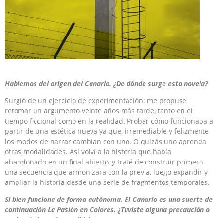
Hablemos del origen del Canario. ¿De dónde surge esta novela?
Surgió de un ejercicio de experimentación: me propuse
retomar un argumento veinte años más tarde, tanto en el
tiempo ficcional como en la realidad. Probar cómo funcionaba a
partir de una estética nueva ya que, irremediable y felizmente
los modos de narrar cambian con uno. O quizás uno aprenda
otras modalidades. Así volví a la historia que había
abandonado en un final abierto, y traté de construir primero
una secuencia que armonizara con la previa, luego expandir y
ampliar la historia desde una serie de fragmentos temporales.
Si bien funciona de forma autónoma, El Canario es una suerte de
continuación La Pasión en Colores. ¿Tuviste alguna precaución o