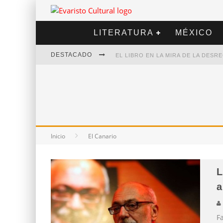
LITERATURA
MÉXICO
DESTACADO
EL LIBRO EN LA MIRA DE LA DES
MARCELO RUBIO | EL LLOVEDOR
DIEGO MERET | HOTEL ACAPULCO
ALEJANDRA CORREA | LA NIEVE
Inicio
El Canario
L
a
F