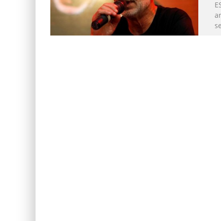
ES
a
s