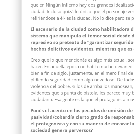
que en Ningún Infierno hay dos grandes idealizacion
ciudad. Incluso quizá lo único que el personaje v
refiriéndose a él- es la ciudad. No lo dice pero se 
El escenario de la ciudad como habilitadora d
sistema que manipula el temor social desde
represivo
so pretexto de “garantizar segurida
hechos delictivos evidentes, mientras que es 
Creo que lo que mencionás es algo más actual, s
hacer. En aquella época no había mucho devaneo (
bien a fin de siglo. Justamente, en el mero final d
pidiendo seguridad como algo novedoso. De todas m
violencia del pobre, si los de arriba los manosea
evidentes que a punta de pistola, les parece muy
ciudadano. Esa gente es la que el protagonista má
Ponés el acento en los pecados de omisión de
pasividad/cobardía cierto grado de responsabi
el protagonista y con su manera de encarar l
sociedad genera perversos?