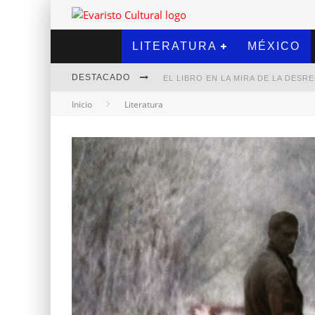
LITERATURA
MÉXICO
DESTACADO
EL LIBRO EN LA MIRA DE LA DES
Inicio
Literatura
MARCELO RUBIO | EL LLOVEDOR
DIEGO MERET | HOTEL ACAPULCO
ALEJANDRA CORREA | LA NIEVE