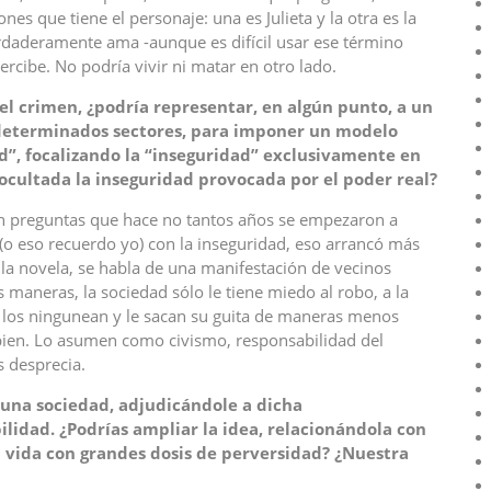
es que tiene el personaje: una es Julieta y la otra es la
erdaderamente ama -aunque es difícil usar ese término
percibe. No podría vivir ni matar en otro lado.
el crimen, ¿podría representar, en algún punto, a un
 determinados sectores, para imponer un modelo
d”, focalizando la “inseguridad” exclusivamente en
ocultada la inseguridad provocada por el poder real?
on preguntas que hace no tantos años se empezaron a
o eso recuerdo yo) con la inseguridad, eso arrancó más
e la novela, se habla de una manifestación de vecinos
aneras, la sociedad sólo le tiene miedo al robo, a la
n, los ningunean y le sacan su guita de maneras menos
 bien. Lo asumen como civismo, responsabilidad del
s desprecia.
 una sociedad, adjudicándole a dicha
lidad. ¿Podrías ampliar la idea, relacionándola con
a vida con grandes dosis de perversidad? ¿Nuestra