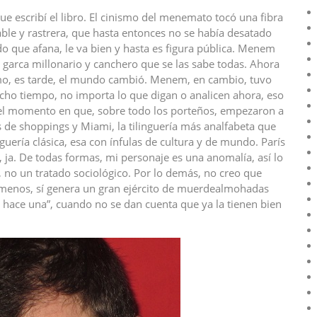
e escribí el libro. El cinismo del menemato tocó una fibra
able y rastrera, que hasta entonces no se había desatado
do que afana, le va bien y hasta es figura pública. Menem
n garca millonario y canchero que se las sabe todas. Ahora
smo, es tarde, el mundo cambió. Menem, en cambio, tuvo
cho tiempo, no importa lo que digan o analicen ahora, eso
ue el momento en que, sobre todo los porteños, empezaron a
de shoppings y Miami, la tilinguería más analfabeta que
guería clásica, esa con ínfulas de cultura y de mundo. París
 ja. De todas formas, mi personaje es una anomalía, así lo
, no un tratado sociológico. Por lo demás, no creo que
l menos, sí genera un gran ejército de muerdealmohadas
s hace una”, cuando no se dan cuenta que ya la tienen bien