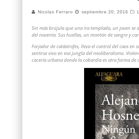
Nicolas Ferraro
septiembre 20, 2016
Sin más brújula que una ira templada, un joven se a
del noventa. Sus huellas, un montón de sangre y ca
Forjador de catástrofes, lleva el control del caos en
sentirse vivo en esa jungla del neoliberalismo. Viole
cacería urbana donde la cobardía es otra forma de 