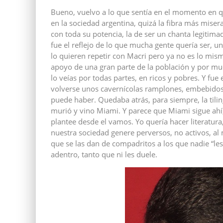
Bueno, vuelvo a lo que sentía en el momento en qu
en la sociedad argentina, quizá la fibra más miser
con toda su potencia, la de ser un chanta legitima
fue el reflejo de lo que mucha gente quería ser, u
lo quieren repetir con Macri pero ya no es lo mi
apoyo de una gran parte de la población y por mu
lo veías por todas partes, en ricos y pobres. Y f
volverse unos cavernícolas ramplones, embebidos 
puede haber. Quedaba atrás, para siempre, la tilin
murió y vino Miami. Y parece que Miami sigue ahí,
plantee desde el vamos. Yo quería hacer literatura
nuestra sociedad genere perversos, no activos, a
que se las dan de compadritos a los que nadie “le
adentro, tanto que ni les duele.