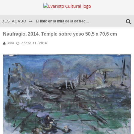
DESTACADO
El libro en la mira de la desregulación
Marcelo Rubio | El llovedor
Naufragio, 2014. Temple sobre yeso 50,5 x 70,6 cm
eva
enero 11, 2016
Diego Meret | Hotel Acapulco
Alejandra Correa | La nieve