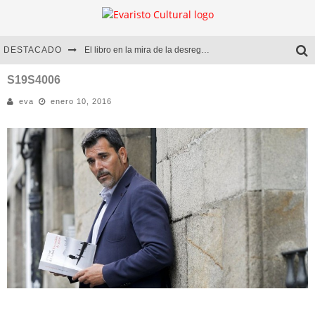
DESTACADO
El libro en la mira de la desregulación
Marcelo Rubio | El llovedor
S19S4006
eva
enero 10, 2016
Diego Meret | Hotel Acapulco
Alejandra Correa | La nieve