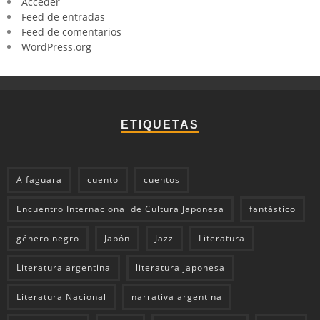
Acceder
Feed de entradas
Feed de comentarios
WordPress.org
ETIQUETAS
Alfaguara
cuento
cuentos
Encuentro Internacional de Cultura Japonesa
fantástico
género negro
Japón
Jazz
Literatura
Literatura argentina
literatura japonesa
Literatura Nacional
narrativa argentina