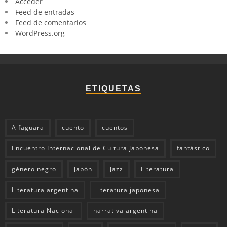
Acceder
Feed de entradas
Feed de comentarios
WordPress.org
ETIQUETAS
Alfaguara
cuento
cuentos
Encuentro Internacional de Cultura Japonesa
fantástico
género negro
Japón
Jazz
Literatura
Literatura argentina
literatura japonesa
Literatura Nacional
narrativa argentina