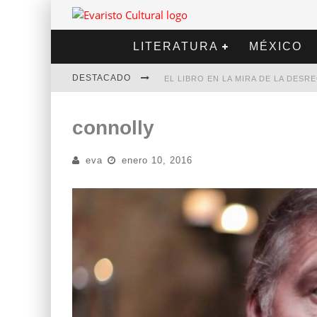
LITERATURA
MÉXICO
DESTACADO
EL LIBRO EN LA MIRA DE LA DES
MARCELO RUBIO | EL LLOVEDOR
connolly
DIEGO MERET | HOTEL ACAPULCO
eva
enero 10, 2016
ALEJANDRA CORREA | LA NIEVE