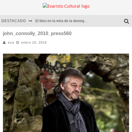
DESTACADO
El libro en la mira de la desregulación
Marcelo Rubio | El llovedor
john_connolly_2010_press560
eva
enero 10, 2016
Diego Meret | Hotel Acapulco
Alejandra Correa | La nieve