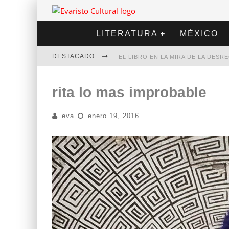
LITERATURA
MÉXICO
DESTACADO
EL LIBRO EN LA MIRA DE LA DES
MARCELO RUBIO | EL LLOVEDOR
rita lo mas improbable
DIEGO MERET | HOTEL ACAPULCO
eva
enero 19, 2016
ALEJANDRA CORREA | LA NIEVE