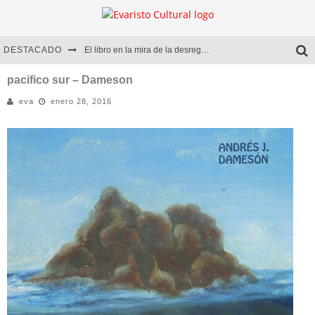
DESTACADO
El libro en la mira de la desregulación
Marcelo Rubio | El llovedor
pacifico sur – Dameson
eva
enero 28, 2016
Diego Meret | Hotel Acapulco
Alejandra Correa | La nieve