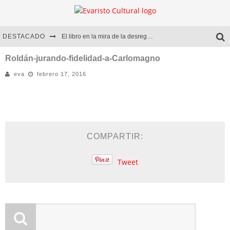
DESTACADO
El libro en la mira de la desregulación
Marcelo Rubio | El llovedor
Roldán-jurando-fidelidad-a-Carlomagno
eva
febrero 17, 2016
Diego Meret | Hotel Acapulco
Alejandra Correa | La nieve
COMPARTIR:
Tweet