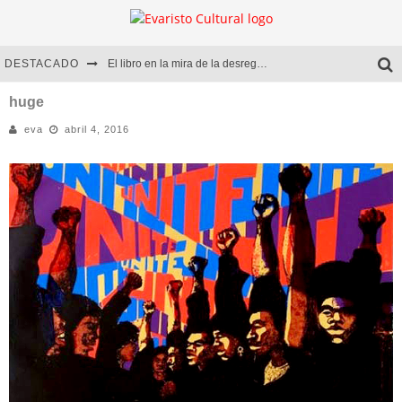
DESTACADO
El libro en la mira de la desregulación
Marcelo Rubio | El llovedor
huge
eva
abril 4, 2016
Diego Meret | Hotel Acapulco
Alejandra Correa | La nieve