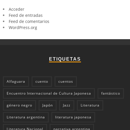
Acceder
Feed de entradas
Feed de comentarios
WordPress.org
ETIQUETAS
Alfaguara
cuento
cuentos
Encuentro Internacional de Cultura Japonesa
fantástico
género negro
Japón
Jazz
Literatura
Literatura argentina
literatura japonesa
Literatura Nacional
narrativa argentina