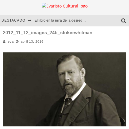
DESTACADO
El libro en la mira de la desregulación
Marcelo Rubio | El llovedor
2012_11_12_images_24b_stokerwhitman
eva
abril 13, 2016
Diego Meret | Hotel Acapulco
Alejandra Correa | La nieve