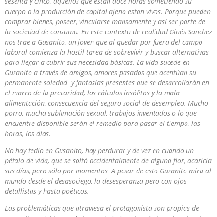
sesenta y cinco, aquellos que están doce horas sometiéndo su
cuerpo a la producción de capital ajeno están vivos. Porque pueden
comprar bienes, poseer, vincularse mansamente y así ser parte de
la sociedad de consumo. En este contexto de realidad Ginés Sanchez
nos trae a Gusanito, un joven que al quedar por fuera del campo
laboral comienza la hostil tarea de sobrevivir y buscar alternativas
para llegar a cubrir sus necesidad básicas. La vida sucede en
Gusanito a través de amigos, amores pasados que acentúan su
permanente soledad y fantasías presentes que se desarrollarán en
el marco de la precaridad, los cálculos insólitos y la mala
alimentación, consecuencia del seguro social de desempleo. Mucho
porro, mucha sublimación sexual, trabajos inventados o lo que
encuentre disponible serán el remedio para pasar el tiempo, las
horas, los días.
No hay tedio en Gusanito, hay perdurar y de vez en cuando un
pétalo de vida, que se soltó accidentalmente de alguna flor, acaricia
sus días, pero sólo por momentos. A pesar de esto Gusanito mira al
mundo desde el desasociego, la desesperanza pero con ojos
detallistas y hasta poéticos.
Las problemáticas que atraviesa el protagonista son propias de