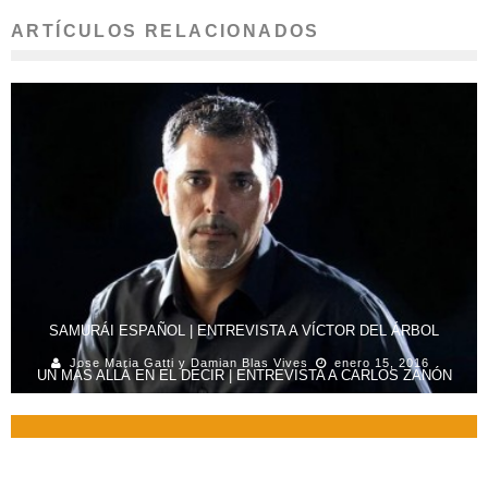
ARTÍCULOS RELACIONADOS
SAMURÁI ESPAÑOL | ENTREVISTA A VÍCTOR DEL ÁRBOL
Jose Maria Gatti y Damian Blas Vives
enero 15, 2016
UN MÁS ALLÁ EN EL DECIR | ENTREVISTA A CARLOS ZANÓN
Luis Adrian Vives
junio 6, 2016