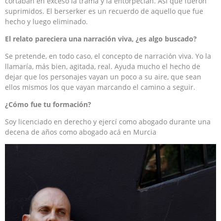
cortaban en exceso la trama y la entorpecían. Así que fueron
suprimidos. El berserker es un recuerdo de aquello que fue
hecho y luego eliminado.
El relato pareciera una narración viva, ¿es algo buscado?
Se pretende, en todo caso, el concepto de narración viva. Yo la
llamaría, más bien, agitada, real. Ayuda mucho el hecho de
dejar que los personajes vayan un poco a su aire, que sean
ellos mismos los que vayan marcando el camino a seguir.
¿Cómo fue tu formación?
Soy licenciado en derecho y ejercí como abogado durante una
decena de años como abogado acá en Murcia