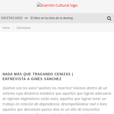
DESTACADO
El libro en la mira de la desregulación
Inicio
Literatura
Marcelo Rubio | El llovedor
Diego Meret | Hotel Acapulco
Alejandra Correa | La nieve
NADA MÁS QUE TRAGANDO CENIZAS |
ENTREVISTA A GINÉS SÁNCHEZ
Quiénes son los vivos? quiénes los muertos? Vivimos dentro de un
sistema cuya dinámica establece que aquellos que logran adecuarse
al régimen hegemónico están vivos, aquellos que logran tener un
trabajo en relación de dependencia, desempeñándose mal o bien,
aquellos que descansan quince días en un año de trescientos