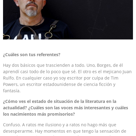
¿Cuáles son tus referentes?
Hay dos básicos que trascienden a todo. Uno, Borges, de él
aprendí casi todo de lo poco que sé. El otro es el mejicano Juan
Rulfo. En cualquier caso yo soy escritor por culpa de Tim
Powers, un escritor estadounidense de ciencia ficción y
fantasía.
¿Cómo ves el estado de situación de la literatura en la
actualidad? ¿Cuáles son las voces más interesantes y cuáles
los nacimientos más promisorios?
Confuso. A ratos me ilusiono y a ratos no hago más que
desesperarme. Hay momentos en que tengo la sensación de