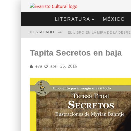
LITERATURA
MÉXICO
DESTACADO
EL LIBRO EN LA MIRA DE LA DES
MARCELO RUBIO | EL LLOVEDOR
Tapita Secretos en baja
DIEGO MERET | HOTEL ACAPULCO
eva
abril 25, 2016
ALEJANDRA CORREA | LA NIEVE