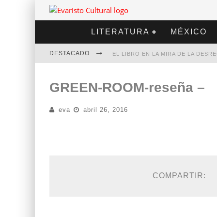
LITERATURA
MÉXICO
DESTACADO
EL LIBRO EN LA MIRA DE LA DES
MARCELO RUBIO | EL LLOVEDOR
GREEN-ROOM-reseña –
DIEGO MERET | HOTEL ACAPULCO
eva
abril 26, 2016
ALEJANDRA CORREA | LA NIEVE
COMPARTIR: