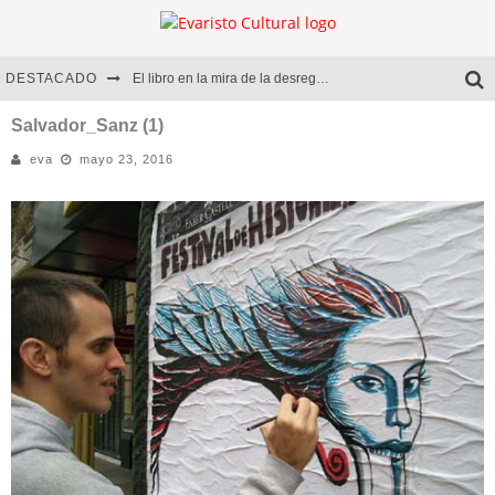
DESTACADO
El libro en la mira de la desregulación
Marcelo Rubio | El llovedor
Salvador_Sanz (1)
eva
mayo 23, 2016
Diego Meret | Hotel Acapulco
Alejandra Correa | La nieve