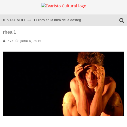
DESTACADO
El libro en la mira de la desregulación
Marcelo Rubio | El llovedor
rhea 1
eva
junio 6, 2016
Diego Meret | Hotel Acapulco
Alejandra Correa | La nieve