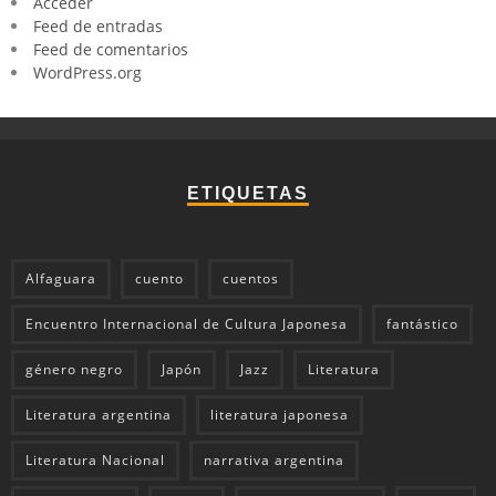
Acceder
Feed de entradas
Feed de comentarios
WordPress.org
ETIQUETAS
Alfaguara
cuento
cuentos
Encuentro Internacional de Cultura Japonesa
fantástico
género negro
Japón
Jazz
Literatura
Literatura argentina
literatura japonesa
Literatura Nacional
narrativa argentina