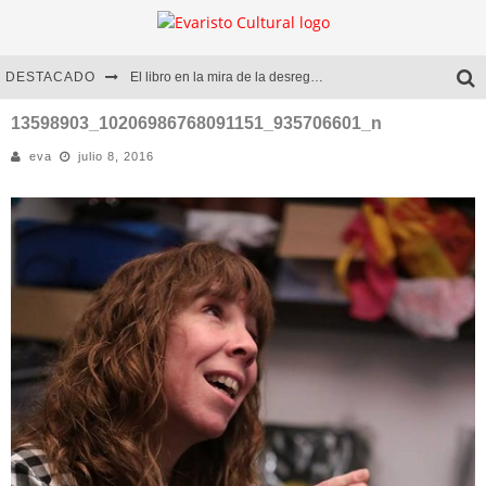
DESTACADO
El libro en la mira de la desregulación
Marcelo Rubio | El llovedor
13598903_10206986768091151_935706601_n
eva
julio 8, 2016
Diego Meret | Hotel Acapulco
Alejandra Correa | La nieve