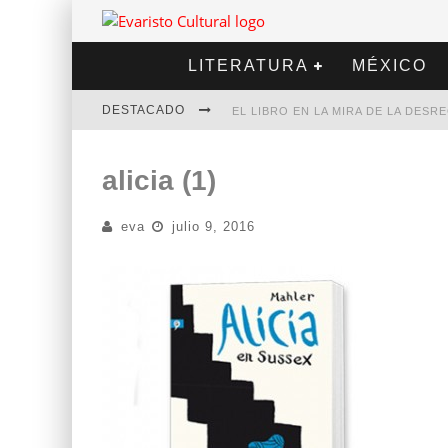
LITERATURA
MÉXICO
DESTACADO
EL LIBRO EN LA MIRA DE LA DES
MARCELO RUBIO | EL LLOVEDOR
alicia (1)
DIEGO MERET | HOTEL ACAPULCO
eva
julio 9, 2016
ALEJANDRA CORREA | LA NIEVE