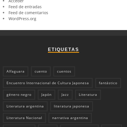
Acceder
Feed de entradas
Feed de comentarios
WordPress.org
ETIQUETAS
Alfaguara
cuento
cuentos
Encuentro Internacional de Cultura Japonesa
fantástico
género negro
Japón
Jazz
Literatura
Literatura argentina
literatura japonesa
Literatura Nacional
narrativa argentina