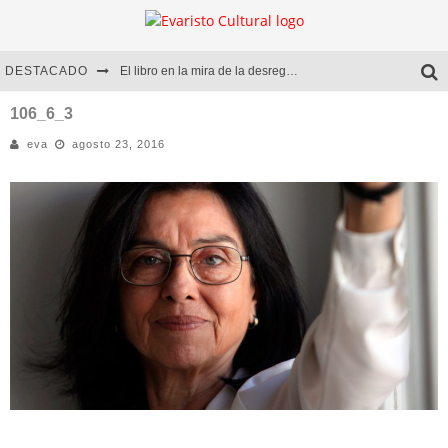
DESTACADO
El libro en la mira de la desregulación
Marcelo Rubio | El llovedor
106_6_3
eva
agosto 23, 2016
Diego Meret | Hotel Acapulco
Alejandra Correa | La nieve