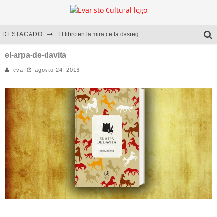
DESTACADO
El libro en la mira de la desregulación
Marcelo Rubio | El llovedor
el-arpa-de-davita
eva
agosto 24, 2016
Diego Meret | Hotel Acapulco
Alejandra Correa | La nieve