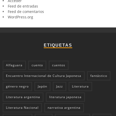
Acceder
Feed de entradas
Feed de comentarios
WordPress.org
ETIQUETAS
Alfaguara
cuento
cuentos
Encuentro Internacional de Cultura Japonesa
fantástico
género negro
Japón
Jazz
Literatura
Literatura argentina
literatura japonesa
Literatura Nacional
narrativa argentina