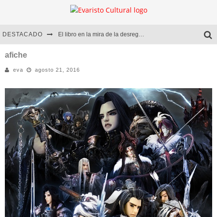
DESTACADO
El libro en la mira de la desregulación
Marcelo Rubio | El llovedor
afiche
eva
agosto 21, 2016
Diego Meret | Hotel Acapulco
Alejandra Correa | La nieve