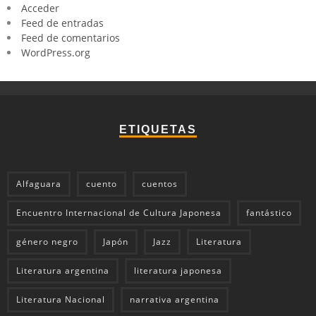
Acceder
Feed de entradas
Feed de comentarios
WordPress.org
ETIQUETAS
Alfaguara
cuento
cuentos
Encuentro Internacional de Cultura Japonesa
fantástico
género negro
Japón
Jazz
Literatura
Literatura argentina
literatura japonesa
Literatura Nacional
narrativa argentina