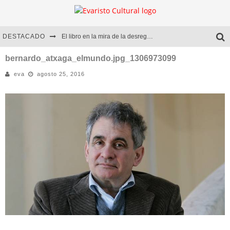
DESTACADO
El libro en la mira de la desregulación
Marcelo Rubio | El llovedor
bernardo_atxaga_elmundo.jpg_1306973099
eva
agosto 25, 2016
Diego Meret | Hotel Acapulco
Alejandra Correa | La nieve