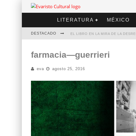
LITERATURA
MÉXICO
DESTACADO
EL LIBRO EN LA MIRA DE LA DES
MARCELO RUBIO | EL LLOVEDOR
farmacia—guerrieri
DIEGO MERET | HOTEL ACAPULCO
eva
agosto 25, 2016
ALEJANDRA CORREA | LA NIEVE