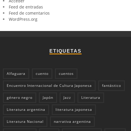
Acceder
Feed de entradas
Feed de comentarios
WordPress.org
ETIQUETAS
Alfaguara
cuento
cuentos
Encuentro Internacional de Cultura Japonesa
fantástico
género negro
Japón
Jazz
Literatura
Literatura argentina
literatura japonesa
Literatura Nacional
narrativa argentina