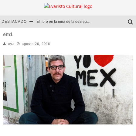
DESTACADO
El libro en la mira de la desregulación
Marcelo Rubio | El llovedor
em1
eva
agosto 26, 2016
Diego Meret | Hotel Acapulco
Alejandra Correa | La nieve