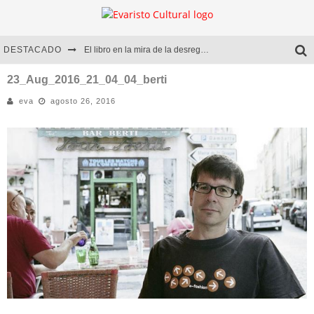
DESTACADO
El libro en la mira de la desregulación
Marcelo Rubio | El llovedor
23_Aug_2016_21_04_04_berti
eva
agosto 26, 2016
Diego Meret | Hotel Acapulco
Alejandra Correa | La nieve