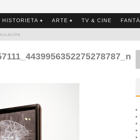
HISTORIETA
ARTE
TV & CINE
FANTÁ
REGULACIÓN
57111_4439956352275278787_n