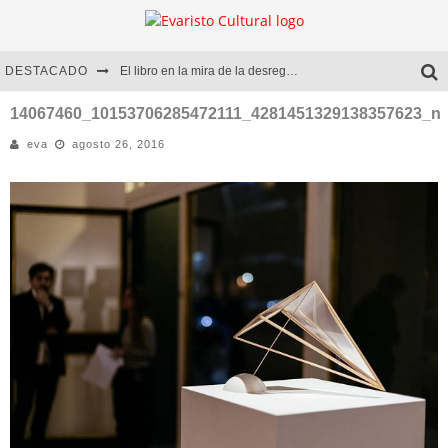
DESTACADO
El libro en la mira de la desregulación
Marcelo Rubio | El llovedor
14067460_10153706285472111_4281451329138357623_n
eva
agosto 26, 2016
Diego Meret | Hotel Acapulco
Alejandra Correa | La nieve