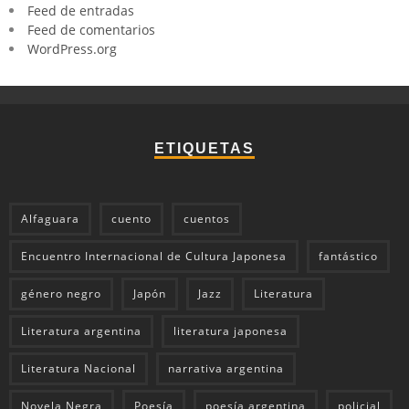
Feed de entradas
Feed de comentarios
WordPress.org
ETIQUETAS
Alfaguara
cuento
cuentos
Encuentro Internacional de Cultura Japonesa
fantástico
género negro
Japón
Jazz
Literatura
Literatura argentina
literatura japonesa
Literatura Nacional
narrativa argentina
Novela Negra
Poesía
poesía argentina
policial