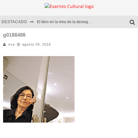
DESTACADO
El libro en la mira de la desregulación
Marcelo Rubio | El llovedor
g0188486
eva
agosto 29, 2016
Diego Meret | Hotel Acapulco
Alejandra Correa | La nieve