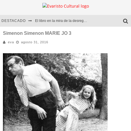
DESTACADO
El libro en la mira de la desregulación
Marcelo Rubio | El llovedor
Simenon Simenon MARIE JO 3
eva
agosto 31, 2016
Diego Meret | Hotel Acapulco
Alejandra Correa | La nieve