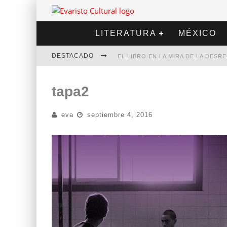
LITERATURA
MÉXICO
DESTACADO
EL LIBRO EN LA MIRA DE LA DES
MARCELO RUBIO | EL LLOVEDOR
tapa2
DIEGO MERET | HOTEL ACAPULCO
eva
septiembre 4, 2016
ALEJANDRA CORREA | LA NIEVE