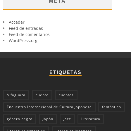
META
Acceder
Feed de entradas
Feed de comentarios
WordPress.org
ETIQUETAS
Alfaguara
cuento
cuentos
Encuentro Internacional de Cultura Japonesa
fantástico
género negro
Japón
Jazz
Literatura
Literatura argentina
literatura japonesa