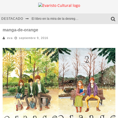
DESTACADO
El libro en la mira de la desregulación
Marcelo Rubio | El llovedor
manga-de-orange
eva
septiembre 9, 2016
Diego Meret | Hotel Acapulco
Alejandra Correa | La nieve