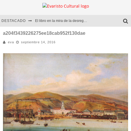
DESTACADO
El libro en la mira de la desregulación
Marcelo Rubio | El llovedor
a204f3439226275ee18cab952f130dae
eva
septiembre 14, 2016
Diego Meret | Hotel Acapulco
Alejandra Correa | La nieve