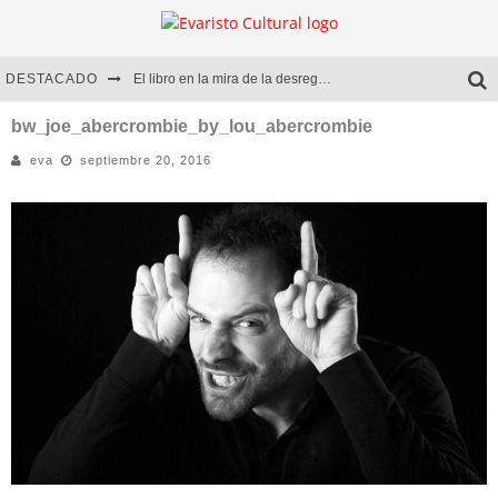
DESTACADO
El libro en la mira de la desregulación
Marcelo Rubio | El llovedor
bw_joe_abercrombie_by_lou_abercrombie
eva
septiembre 20, 2016
Diego Meret | Hotel Acapulco
Alejandra Correa | La nieve