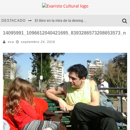
DESTACADO
El libro en la mira de la desregulación
Marcelo Rubio | El llovedor
14095991_1096612040421695_8393286573208653573_n
eva
septiembre 24, 2016
Diego Meret | Hotel Acapulco
Alejandra Correa | La nieve