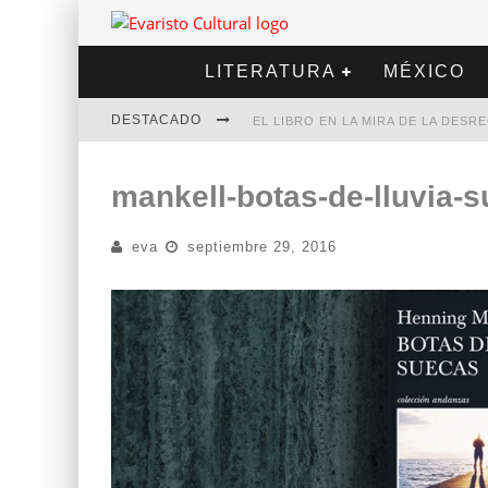
LITERATURA
MÉXICO
DESTACADO
EL LIBRO EN LA MIRA DE LA DES
MARCELO RUBIO | EL LLOVEDOR
mankell-botas-de-lluvia-
DIEGO MERET | HOTEL ACAPULCO
eva
septiembre 29, 2016
ALEJANDRA CORREA | LA NIEVE