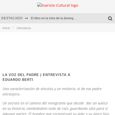
DESTACADO
El libro en la mira de la desregulación
Inicio
Literatura
Marcelo Rubio | El llovedor
Diego Meret | Hotel Acapulco
Alejandra Correa | La nieve
LA VOZ DEL PADRE | ENTREVISTA A
EDUARDO BERTI
Una caracterización de vínculos y un misterio, el de ese padre
extranjero.
Un secreto en el camino del inmigrante que decide dar un vuelco
en su historia, cambiándolo todo de raíz; guardando sólo para sí
algunas partes. El hombre que reconstruyó su vida, y su único hijo.