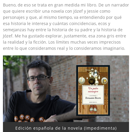
Bueno, de eso se trata en gran medida mi libro. De un narrador
que quiere escribir una novela con Józef y Jessie como
personajes y que, al mismo tiempo, va entendiendo por qué
esa historia le interesa y cuántas coincidencias, ecos y
semejanzas hay entre la historia de su padre y la historia de
Józef. Me ha gustado explorar, justamente, esa zona gris entre
la realidad y la ficción. Los límites muchas veces imprecisos
entre lo que consideramos real y lo consideramos imaginario.
Edición española de la novela (Impedimenta)