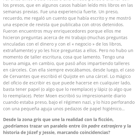
los presos, que en algunos casos habían leído mis libros en las
semanas previas. Fue una experiencia fuerte. Un preso,
recuerdo, me regaló un cuento que había escrito y me mostró
una especie de revista que publicaba con otros detenidos.
Fueron encuentros muy enriquecedores porque ellos me
hicieron preguntas acerca de mi trabajo (muchas preguntas
vinculadas con el dinero y con el « negocio » de los libros,
extrañamente) y yo les hice preguntas a ellos. Pero no hubo un
momento de taller escritura, cosa que lamento. Tengo una
buena amiga, en cambio, que pasó años impartiendo talleres
en cárceles. Con ella siempre evocábamos, desde luego, el caso
de Cervantes que escribió el Quijote en una cárcel. Lo mágico
del oficio de escribir es que puede hacerse en cualquier lado,
basta tener papel (o algo que lo reemplace) y lápiz (o algo que
lo reemplace). Peter Moen escribió su impresionante diario
cuando estaba preso, bajo el régimen nazi, y lo hizo perforando
con una pequeña aguja unos pedazos de papel higiénico…
Desde la zona gris que une la realidad con la ficción,
¿podríamos trazar un paralelo entre
Un
padre extranjero
y la
historia de Józef y Jessie, marcando coincidencias?