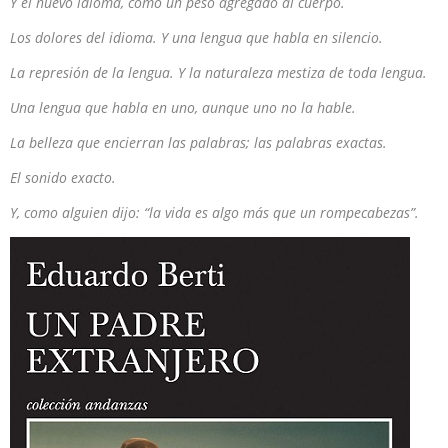
Y el nuevo idioma, como un peso agregado al cuerpo.
Los dolores del idioma. Y una lengua que habla en silencio.
La represión de la lengua. Y la naturaleza mestiza de toda lengua.
Una lengua que habla en uno, aunque uno no la hable.
La belleza que encierran las palabras; las palabras exactas.
El sonido exacto.
Y, como alguien dijo: “la vida es algo más que un rompecabezas”.