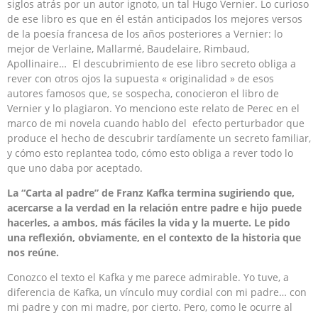
siglos atrás por un autor ignoto, un tal Hugo Vernier. Lo curioso
de ese libro es que en él están anticipados los mejores versos
de la poesía francesa de los años posteriores a Vernier: lo
mejor de Verlaine, Mallarmé, Baudelaire, Rimbaud,
Apollinaire… El descubrimiento de ese libro secreto obliga a
rever con otros ojos la supuesta « originalidad » de esos
autores famosos que, se sospecha, conocieron el libro de
Vernier y lo plagiaron. Yo menciono este relato de Perec en el
marco de mi novela cuando hablo del efecto perturbador que
produce el hecho de descubrir tardíamente un secreto familiar,
y cómo esto replantea todo, cómo esto obliga a rever todo lo
que uno daba por aceptado.
La “Carta al padre” de Franz Kafka termina sugiriendo que,
acercarse a la verdad en la relación entre padre e hijo puede
hacerles, a ambos, más fáciles la vida y la muerte. Le pido
una reflexión, obviamente, en el contexto de la historia que
nos reúne.
Conozco el texto el Kafka y me parece admirable. Yo tuve, a
diferencia de Kafka, un vínculo muy cordial con mi padre… con
mi padre y con mi madre, por cierto. Pero, como le ocurre al