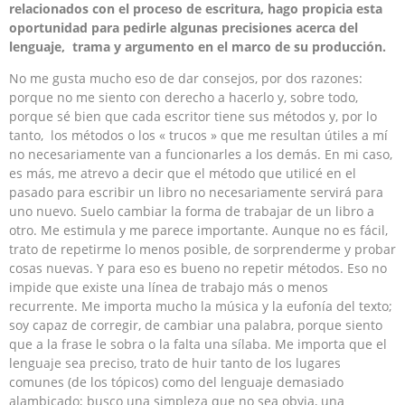
relacionados con el proceso de escritura, hago propicia esta
oportunidad para pedirle algunas precisiones acerca del
lenguaje, trama y argumento en el marco de su producción.
No me gusta mucho eso de dar consejos, por dos razones:
porque no me siento con derecho a hacerlo y, sobre todo,
porque sé bien que cada escritor tiene sus métodos y, por lo
tanto, los métodos o los « trucos » que me resultan útiles a mí
no necesariamente van a funcionarles a los demás. En mi caso,
es más, me atrevo a decir que el método que utilicé en el
pasado para escribir un libro no necesariamente servirá para
uno nuevo. Suelo cambiar la forma de trabajar de un libro a
otro. Me estimula y me parece importante. Aunque no es fácil,
trato de repetirme lo menos posible, de sorprenderme y probar
cosas nuevas. Y para eso es bueno no repetir métodos. Eso no
impide que existe una línea de trabajo más o menos
recurrente. Me importa mucho la música y la eufonía del texto;
soy capaz de corregir, de cambiar una palabra, porque siento
que a la frase le sobra o la falta una sílaba. Me importa que el
lenguaje sea preciso, trato de huir tanto de los lugares
comunes (de los tópicos) como del lenguaje demasiado
alambicado; busco una simpleza que no sea obvia, una