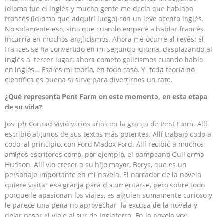
idioma fue el inglés y mucha gente me decía que hablaba
francés (idioma que adquirí luego) con un leve acento inglés.
No solamente eso, sino que cuando empecé a hablar francés
incurría en muchos anglicismos. Ahora me ocurre al revés: el
francés se ha convertido en mi segundo idioma, desplazando al
inglés al tercer lugar; ahora cometo galicismos cuando hablo
en inglés… Esa es mi teoría, en todo caso. Y toda teoría no
científica es buena si sirve para divertirnos un rato.
¿Qué representa Pent Farm en este momento, en esta etapa
de su vida?
Joseph Conrad vivió varios años en la granja de Pent Farm. Allí
escribió algunos de sus textos más potentes. Allí trabajó codo a
codo, al principio, con Ford Madox Ford. Allí recibió a muchos
amigos escritores como, por ejemplo, el pampeano Guillermo
Hudson. Allí vio crecer a su hijo mayor, Borys, que es un
personaje importante en mi novela. El narrador de la novela
quiere visitar esa granja para documentarse, pero sobre todo
porque le apasionan los viajes, es alguien sumamente curioso y
le parece una pena no aprovechar la excusa de la novela y
dejar pasar el viaje al sur de Inglaterra. En la novela voy