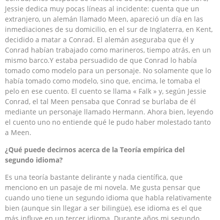
Jessie dedica muy pocas líneas al incidente: cuenta que un
extranjero, un alemán llamado Meen, apareció un día en las
inmediaciones de su domicilio, en el sur de Inglaterra, en Kent,
decidido a matar a Conrad. El alemán aseguraba que él y
Conrad habían trabajado como marineros, tiempo atrás, en un
mismo barco.Y estaba persuadido de que Conrad lo había
tomado como modelo para un personaje. No solamente que lo
había tomado como modelo, sino que, encima, le tomaba el
pelo en ese cuento. El cuento se llama « Falk » y, según Jessie
Conrad, el tal Meen pensaba que Conrad se burlaba de él
mediante un personaje llamado Hermann. Ahora bien, leyendo
el cuento uno no entiende qué le pudo haber molestado tanto
a Meen.
¿Qué puede decirnos acerca de la Teoría empírica del
segundo idioma?
Es una teoría bastante delirante y nada científica, que
menciono en un pasaje de mi novela. Me gusta pensar que
cuando uno tiene un segundo idioma que habla relativamente
bien (aunque sin llegar a ser bilingüe), ese idioma es el que
más influye en un tercer idioma. Durante años mi segundo