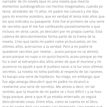
narrador de mi novela (que es una novela que mezcla
elementos autobiográficos con hechos imaginados), cuando yo
tenía alrededor de 15 años, mi padre me convocó y me dijo,
para mi enorme asombro, que en verdad él tenía más años que
los que indicaba su pasaporte. Este fue el primero de una serie
de secretos que él me fue confesando paulatinamente o que
incluso, en otros casos, yo descubrí por mi propia cuenta. Esta
cadena de descubrimientos forma parte de la trama de la
novela. Creo que tanto mi padre como yo buscamos, en los
últimos años, acercarnos a la verdad. Pero a mi padre le
quedaron secretos por revelar… acaso porque no se atrevió,
acaso porque no supo o no quiso hacerlo, acaso porque yo me
fui a vivir al extranjero dos años antes de que él muriese y mi
ausencia no ayudó a que él pudiera sacar a la luz esos últimos
secretos. La novela no toma partido al respecto de las razones.
Yo barajo una serie de hipótesis. No niego, sin embargo, que
fue algo amargo descubrir que mi padre no alcanzó a
revelarme una serie de secretos. Me atrevo a decir, en tal
sentido, que la muerte de mi padre se « hizo difícil » y se hizo
larga porque, pese a que él ya estaba enterrado, yo seguía
descubriendo cosas. Entre ellas, como se cuenta en el libro,
que mi padre dejó una novela casi terminada. Una novela que